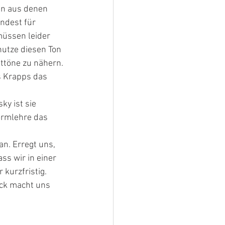
en aus denen 
ndest für 
üssen leider 
nutze diesen Ton 
ottöne zu nähern.
s Krapps das 
y ist sie 
Formlehre das 
an. Erregt uns, 
s wir in einer 
kurzfristig. 
ick macht uns 