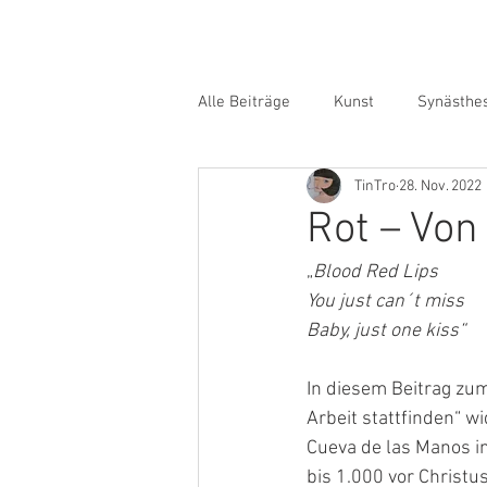
Alle Beiträge
Kunst
Synästhe
TinTro
28. Nov. 2022
Rot – Von
„
Blood Red Lips
You just can´t miss
Baby, just one kiss“
In diesem Beitrag zu
Arbeit stattfinden“ w
Cueva de las Manos i
bis 1.000 vor Christus