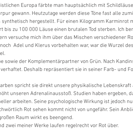
christlichen Europa färbte man hauptsächlich mit Schildläus
rpur gewann. Heutzutage werden diese Töne fast alle zumi
synthetisch hergestellt. Für einen Kilogramm Karminrot m
t bis zu 100 000 Läuse einen brutalen Tod sterben. Ich be
ndern versuche mich ihm über das Mischen verschiedener R
ot noch  Adel und Klerus vorbehalten war, war die Wurzel de
l.  
rbe sowie der Komplementärpartner von Grün. Nach Kandinsk
e verhaftet. Deshalb repräsentiert sie in seiner Farb- und 
Farben spricht sie direkt unsere physikalische Lebenskraft 
höht unseren Adrenalinausstoß. Studien haben ergeben, das
ler arbeiten. Seine psychologische Wirkung ist jedoch nur 
chwörtlich Rot sehen kommt nicht von ungefähr. Sein Anbl
 großen Raum wirkt es beengend.
und zwei meiner Werke laufen regelrecht vor Rot über.