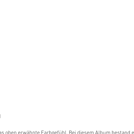
d
das oben erwähnte Farbgefühl. Bei diesem Album bestand e