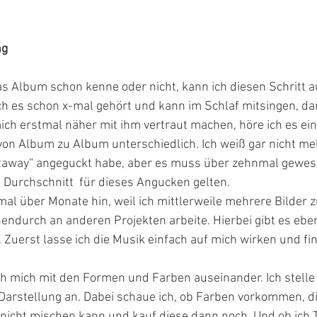
ng
s Album schon kenne oder nicht, kann ich diesen Schritt a
h es schon x-mal gehört und kann im Schlaf mitsingen, dan
mich erstmal näher mit ihm vertraut machen, höre ich es ein
t von Album zu Album unterschiedlich. Ich weiß gar nicht me
Getaway“ angeguckt habe, aber es muss über zehnmal gewes
 Durchschnitt  für dieses Angucken gelten.  
al über Monate hin, weil ich mittlerweile mehrere Bilder zu
endurch an anderen Projekten arbeite. Hierbei gibt es eben
Zuerst lasse ich die Musik einfach auf mich wirken und fin
ch mich mit den Formen und Farben auseinander. Ich stell
arstellung an. Dabei schaue ich, ob Farben vorkommen, die
icht mischen kann und kauf diese dann noch. Und ob ich 