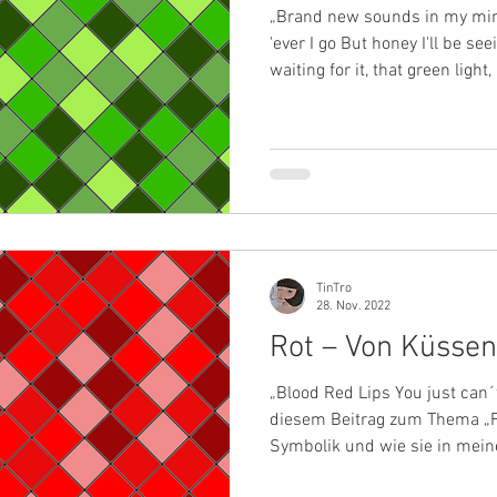
„Brand new sounds in my mind
'ever I go But honey I'll be se
waiting for it, that green ligh
wir eine Fahrt ins Grüne. Wir 
uns die Sehnsucht nach dem
Aufbruch animiert. Die Farbe,
der eigenen Mitte als auch die
diesem Ausflug entdecken wir
funktioniert, was
TinTro
28. Nov. 2022
Rot – Von Küssen
„Blood Red Lips You just can´t
diesem Beitrag zum Thema „F
Symbolik und wie sie in mein
ich mich der „ältesten“ von i