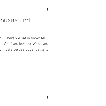
rihuana und
hill There we sat in snow All
ill So if you love me Won't you
blingsfarbe des Jugendstils.
al für Radioaktivität. Und sie
hasst. Genau, dieser Beitrag
ler Farben. Ein kleiner Exkurs
ktion von Violett. Wie verhält
r identifiziert sich mit ihm