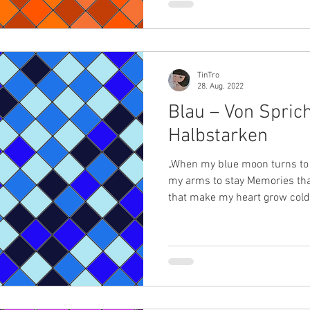
Blickfang-Qualitäten, sondern
Ich bespreche hier wie sie wir
symbolisiert und wie
TinTro
28. Aug. 2022
Blau – Von Spric
Halbstarken
„When my blue moon turns to g
my arms to stay Memories tha
that make my heart grow cold 
sweetheart And my blue moon 
Themen-Reihe behandelt die
der einzelnen Farben sowie 
Arbeit. Diesmal geht es um ei
Darling: Blau landet in Umfra
Deutschen stets mit großem 