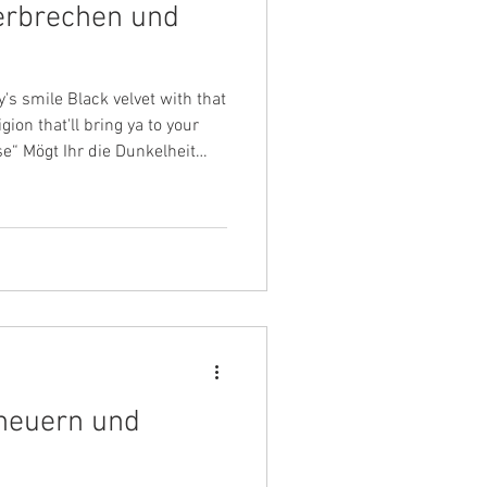
erbrechen und
oy's smile Black velvet with that
ion that'll bring ya to your
elheit
dersprüchlichen Gefühle, die
erseits die Geborgenheit
end wir traumversunken
edrohlichen Gassen auf dem
 Beitrag behandelt die Farbe,
heuern und