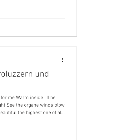
as Manos in Argentinien
cker gefunden, die auf 7.000
ivilisierten,
e man hauptsächlich mit
Scharlach bis Pur
voluzzern und
for me Warm inside I'll be
ight See the organe winds blow
autiful the highest one of all“
reihe „Farben“ dreht sich
 Fröhlichkeit von Gelb und der
rbe Orange hat nicht nur