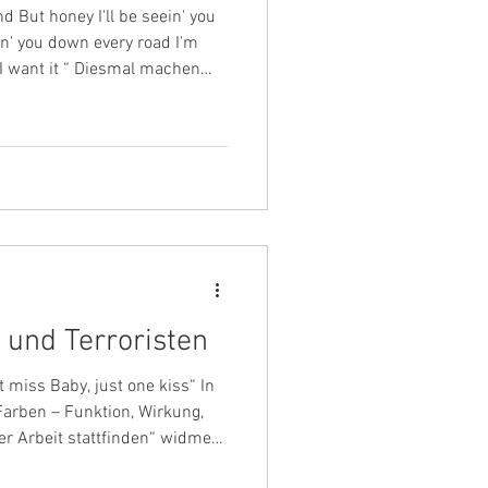
 But honey I'll be seein' you
ein' you down every road I'm
t, I want it “ Diesmal machen
tauchen ein in die Farbe, die in
 Paradies weckt und uns zum
 die sowohl für die Ruhe in
 blanke Eifersucht steht. Bei
, wie Grün wirkt und
 und Terroristen
 miss Baby, just one kiss“ In
arben – Funktion, Wirkung,
er Arbeit stattfinden“ widme
hnen: Rot. An den