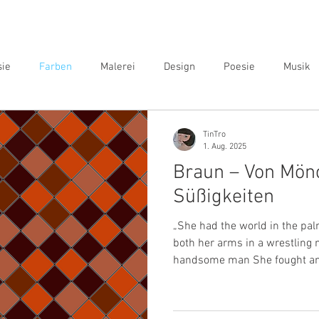
sie
Farben
Malerei
Design
Poesie
Musik
TinTro
1. Aug. 2025
Braun – Von Mön
Süßigkeiten
„She had the world in the pal
both her arms in a wrestling
handsome man She fought an
handsome man“ Das ist der letzte Teil zur Themenreihe
„Farben“, die sich mit deren 
Anwendung in meiner Arbeit 