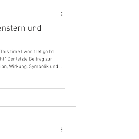
enstern und
his time I won't let go I'd
ht“ Der letzte Beitrag zur
ion, Wirkung, Symbolik und
finden“ beschäftigte sich mit
 Bösen, dem Nichts. Dieser
Gute, das Alles. Anders als
unkomplizierter Charakter der
in Auftreten schüchtern und