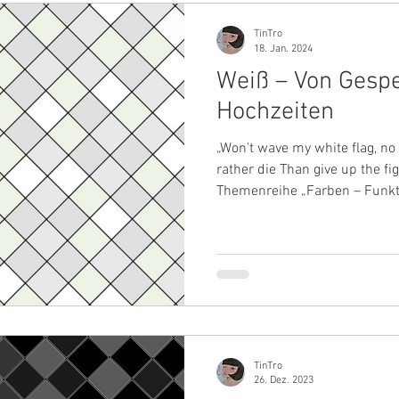
TinTro
18. Jan. 2024
Weiß – Von Gesp
Hochzeiten
„Won't wave my white flag, no T
rather die Than give up the fig
Themenreihe „Farben – Funkt
wie sie in meiner Arbeit statt
Schwarz. Der Dunkelheit, dem
behandelt die Helligkeit, das 
Schwarz ist Weiß ein leiser, 
Ehrlichkeit und Vernunft. Se
seine Kommunikation s
TinTro
26. Dez. 2023