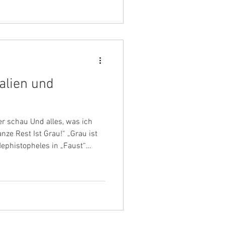
ehn Hauptfarben. Zum Schluss
uriosum aufgehoben – Braun.
ahm und unsympa
alien und
r schau Und alles, was ich
ze Rest Ist Grau!“ „Grau ist
 Mephistopheles in „Faust“
haftet etwas Trockenes und
och noch einiges in petto.
 zwischen Schwarz und Weiß.
tsein. Dunkelheit und
en in einem Traum in der
che, Unbegreifl