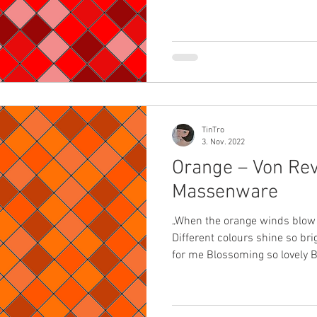
Höhlenwänden der Cueva de l
wurden Malereien aus rotem O
bis 1.000 vor Christus datiert werden. Im z
vorchristlichen Europa färbt
Schildläusen aus denen man 
TinTro
3. Nov. 2022
Orange – Von Re
Massenware
„When the orange winds blow 
Different colours shine so br
for me Blossoming so lovely Be
In diesem Beitrag zur Themen
alles um einen Hybrid aus der
Kraft von Rot. Die Sekundärfa