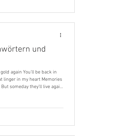
 ebenso ein kühnes Naturell.
kt, funktioniert, was sie
hwörtern und
old again You'll be back in
t linger in my heart Memories
But someday they'll live again,
again will turn to gold“ Diese
 Funktionen und Symboliken
deren Anwendung in meiner
n richtiges Everybody´s
gen zur Lieblingsfarbe der
Abs