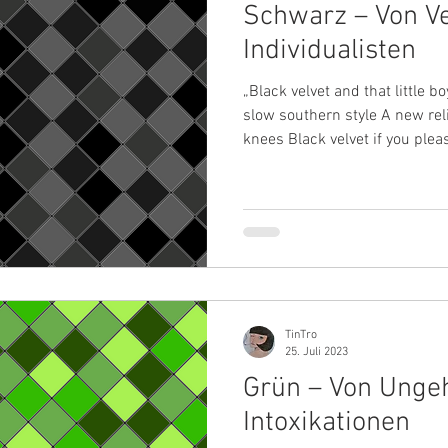
Schwarz – Von V
Individualisten
„Black velvet and that little b
slow southern style A new relig
knees Black velvet if you please“ Mögt Ihr die Dunk
auch so gerne wie ich? Die wi
die Nacht in uns auslöst? Ein
unseres warmen Bettes währ
schlafen. Andererseits die b
Heimweg von einer Bar. Dieser
deren Auftritte zwar
TinTro
25. Juli 2023
Grün – Von Unge
Intoxikationen