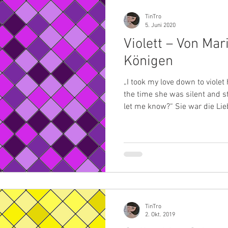
TinTro
5. Juni 2020
Violett – Von Ma
Königen
„I took my love down to violet 
the time she was silent and st
let me know?“ Sie war die Lie
Sie ist das internationale Sign
wird entweder geliebt oder ge
widmet sich der dunkelsten al
zur Wirkung, Symbolik und Fun
es sich mit anderen Farben, we
TinTro
2. Okt. 2019