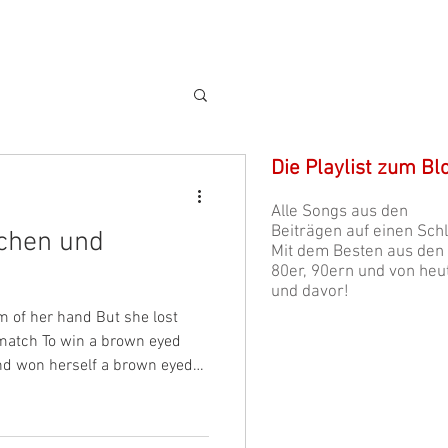
Die Playlist zum Bl
Alle Songs aus den
Beiträgen auf einen Schl
chen und
Mit dem Besten aus den
80er, 90ern und von heu
und davor!
m of her hand But she lost
 match To win a brown eyed
d won herself a brown eyed
Symbolik, Funktion und
auseinandersetzt. Für mich