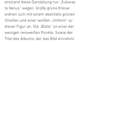
entstand diese Darstellung nur „Subway 
to Venus“ wegen. Große grüne Kreise 
ordnen sich mit einem ebenfalls grünen 
Streifen und einer weißen „Unform“ zu 
dieser Figur an. Die „Blüte“ ist einer der 
wenigen reinweißen Punkte. Sowie der 
Titel des Albums, der das Bild einrahmt 
wie ein Kranz. Das habe ich über die 
Ränder der Leinwand verarbeitet. 
Die Formen sind sich insgesamt 
ziemlich ähnlich. Sie sind rund und 
weich. Dünne, längliche treffen auf 
wolkige Gebilde. Dadurch fügen sie sich 
perfekt ineinander. Um die 
Ausgelassenheit und das Chaos zu 
verdeutlichen habe ich die einzelnen 
Elemente nicht klar voneinander 
abgegrenzt, sondern sie einfach 
aufeinander los gelassen. An manchen 