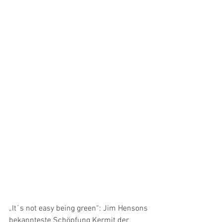
„It´s not easy being green“: Jim Hensons 
bekannteste Schöpfung Kermit der 