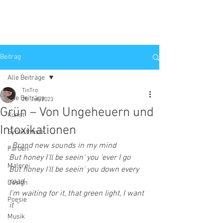
Beitrag
Alle Beiträge
TinTro
Alle Beiträge
25. Juli 2023
Grün – Von Ungeheuern und
Kunst
Intoxikationen
Synästhesie
„
Brand new sounds in my mind
Farben
But honey I'll be seein' you 'ever I go
Malerei
But honey I'll be seein' you down every 
road
Design
I'm waiting for it, that green light, I want 
Poesie
it “
Musik